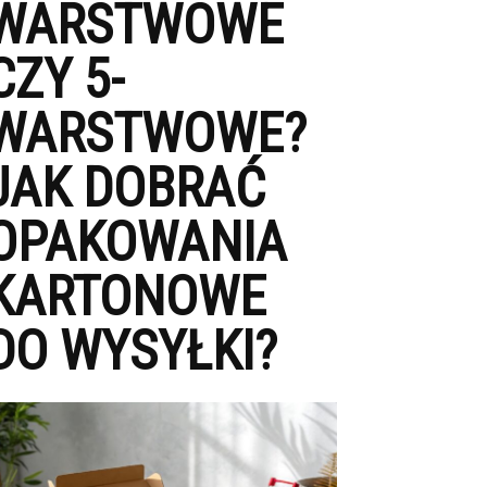
WARSTWOWE
CZY 5-
WARSTWOWE?
JAK DOBRAĆ
OPAKOWANIA
KARTONOWE
DO WYSYŁKI?