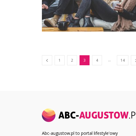
...
1
2
3
4
14
Abc-augustow.pl to portal lifestyle'owy