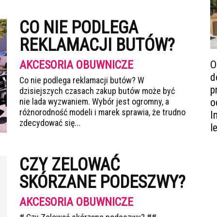
CO NIE PODLEGA
REKLAMACJI BUTÓW?
AKCESORIA OBUWNICZE
O
d
Co nie podlega reklamacji butów? W
p
dzisiejszych czasach zakup butów może być
nie lada wyzwaniem. Wybór jest ogromny, a
o
różnorodność modeli i marek sprawia, że trudno
I
zdecydować się...
l
CZY ZELOWAĆ
SKÓRZANE PODESZWY?
AKCESORIA OBUWNICZE