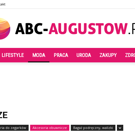
takt
LIFESTYLE
MODA
PRACA
URODA
ZAKUPY
ZDR
Abc-
augustow.pl
ZE
ria do zegarków
Akcesoria obuwnicze
Bagaż podręczny, walizki