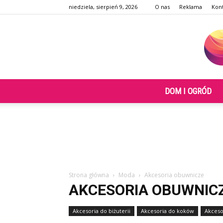
niedziela, sierpień 9, 2026
O nas
Reklama
Kon
DOM I OGRÓD
Strona główna
Moda
Akcesoria obuwnicze
AKCESORIA OBUWNIC
Akcesoria do biżuterii
Akcesoria do koków
Akceso