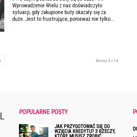
Wprowadzenie Wielu z nas doświadczyło
sytuacji, gdy zakupione buty okazały się za
duże. Jest to frustrujące, ponieważ nie tylko...
Strona 3 z 14
POPULARNE POSTY
P
JAK PRZYGOTOWAĆ SIĘ DO
D
WZIĘCIA KREDYTU? 3 RZECZY,
KTÓRE MUSISZ ZROBIĆ...