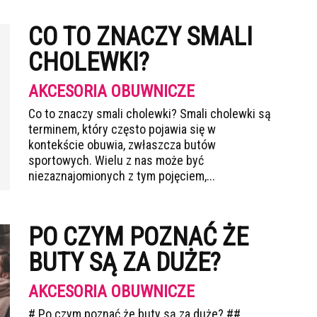
CO TO ZNACZY SMALI
CHOLEWKI?
AKCESORIA OBUWNICZE
Co to znaczy smali cholewki? Smali cholewki są
terminem, który często pojawia się w
kontekście obuwia, zwłaszcza butów
sportowych. Wielu z nas może być
niezaznajomionych z tym pojęciem,...
PO CZYM POZNAĆ ŻE
BUTY SĄ ZA DUŻE?
AKCESORIA OBUWNICZE
# Po czym poznać że buty są za duże? ##