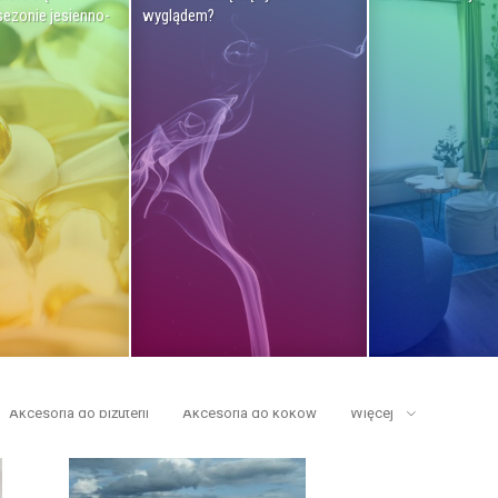
sezonie jesienno-
wyglądem?
Akcesoria do biżuterii
Akcesoria do koków
Więcej