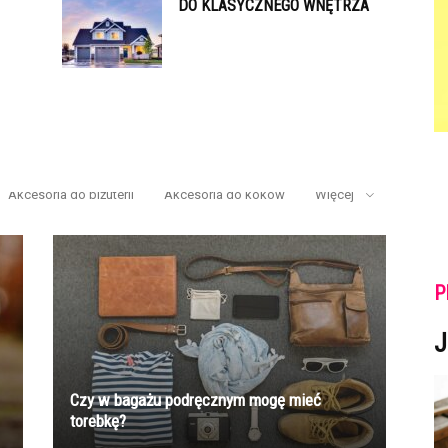
DO KLASYCZNEGO WNĘTRZA
Akcesoria do biżuterii
Akcesoria do koków
Więcej
P
J
Czy w bagażu podręcznym mogę mieć
torebkę?