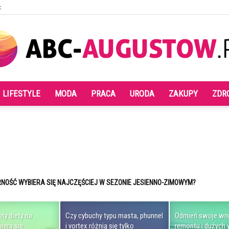
t
LIFESTYLE
MODA
PRACA
URODA
ZAKUPY
ZDR
Abc-
augustow.pl
ŚĆ WYBIERA SIĘ NAJCZĘŚCIEJ W SEZONIE JESIENNO-ZIMOWYM?
 I VORTEX RÓŻNIĄ SIĘ TYLKO WYGLĄDEM?
ty diety na
Czy cybuchy typu masta, phunnel
Odmień swoje wnę
iera się
i vortex różnią się tylko
remontu i dużych