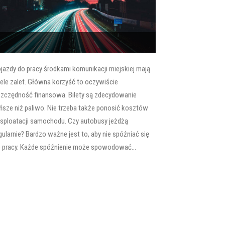
jazdy do pracy środkami komunikacji miejskiej mają
ele zalet. Główna korzyść to oczywiście
zczędność finansowa. Bilety są zdecydowanie
ńsze niż paliwo. Nie trzeba także ponosić kosztów
sploatacji samochodu. Czy autobusy jeżdżą
gularnie? Bardzo ważne jest to, aby nie spóźniać się
 pracy. Każde spóźnienie może spowodować...