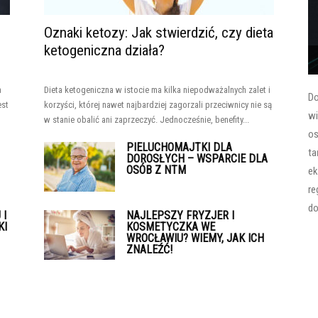
Oznaki ketozy: Jak stwierdzić, czy dieta
ketogeniczna działa?
a
Dieta ketogeniczna w istocie ma kilka niepodważalnych zalet i
Do
est
korzyści, której nawet najbardziej zagorzali przeciwnicy nie są
wi
w stanie obalić ani zaprzeczyć. Jednocześnie, benefity...
os
PIELUCHOMAJTKI DLA
ta
DOROSŁYCH – WSPARCIE DLA
OSÓB Z NTM
ek
re
do
 I
NAJLEPSZY FRYZJER I
KI
KOSMETYCZKA WE
WROCŁAWIU? WIEMY, JAK ICH
ZNALEŹĆ!