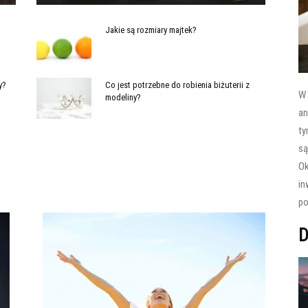
Jakie są rozmiary majtek?
y?
Co jest potrzebne do robienia biżuterii z
W 
modeliny?
an
ty
są
Ok
in
po
D