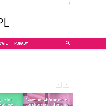
OWIE
PORADY
trze bez
Cyfrowa opowieść pacjenta w
 wydatków!
okulistyce – rola inteligentnego