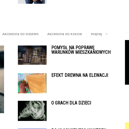
Akcesoria do biżuterii
Akcesoria do koków
Więcej
POMYSŁ NA POPRAWĘ
WARUNKÓW MIESZKANIOWYCH
EFEKT DREWNA NA ELEWACJI
O GRACH DLA DZIECI