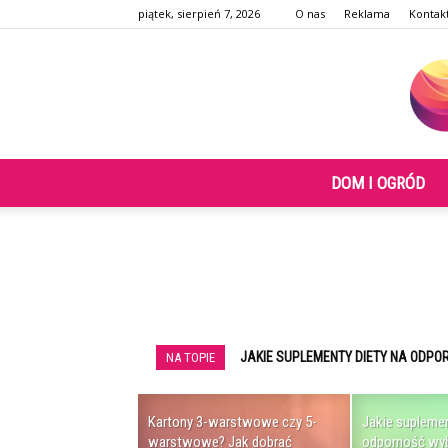
piątek, sierpień 7, 2026
O nas
Reklama
Kontak
DOM I OGRÓD
JAKIE SUPLEMENTY DIETY NA ODPORNO
CZY CYBUCHY TYPU MASTA, PHUNNEL
NA TOPIE
Kartony 3-warstwowe czy 5-
Jakie suplemen
warstwowe? Jak dobrać
odporność wyb