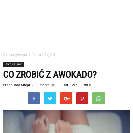
Strona główna
Dom i Ogród
Dom i Ogród
CO ZROBIĆ Z AWOKADO?
Przez
Redakcja
-
11 marca 2019
1797
0