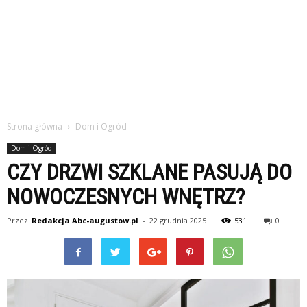
Strona główna
Dom i Ogród
Dom i Ogród
CZY DRZWI SZKLANE PASUJĄ DO
NOWOCZESNYCH WNĘTRZ?
Przez
Redakcja Abc-augustow.pl
-
22 grudnia 2025
531
0