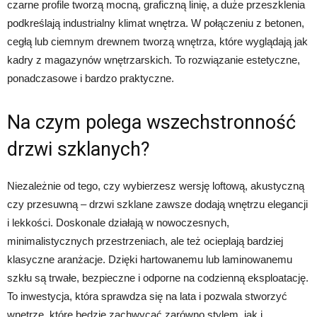
czarne profile tworzą mocną, graficzną linię, a duże przeszklenia
podkreślają industrialny klimat wnętrza. W połączeniu z betonen,
cegłą lub ciemnym drewnem tworzą wnętrza, które wyglądają jak
kadry z magazynów wnętrzarskich. To rozwiązanie estetyczne,
ponadczasowe i bardzo praktyczne.
Na czym polega wszechstronność
drzwi szklanych?
Niezależnie od tego, czy wybierzesz wersję loftową, akustyczną
czy przesuwną – drzwi szklane zawsze dodają wnętrzu elegancji
i lekkości. Doskonale działają w nowoczesnych,
minimalistycznych przestrzeniach, ale też ocieplają bardziej
klasyczne aranżacje. Dzięki hartowanemu lub laminowanemu
szkłu są trwałe, bezpieczne i odporne na codzienną eksploatację.
To inwestycja, która sprawdza się na lata i pozwala stworzyć
wnętrze, które będzie zachwycać zarówno stylem, jak i