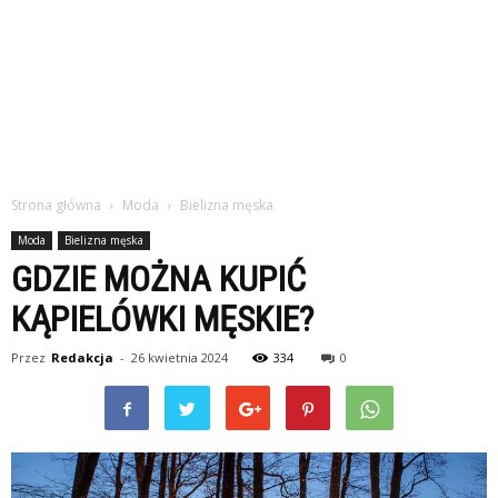
Strona główna
Moda
Bielizna męska
Moda
Bielizna męska
GDZIE MOŻNA KUPIĆ
KĄPIELÓWKI MĘSKIE?
Przez
Redakcja
-
26 kwietnia 2024
334
0