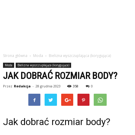
Strona główna
Moda
Bielizna wyszczuplająca (korygująca)
Moda
Bielizna wyszczuplająca (korygująca)
JAK DOBRAĆ ROZMIAR BODY?
Przez
Redakcja
-
28 grudnia 2023
358
0
Jak dobrać rozmiar body?