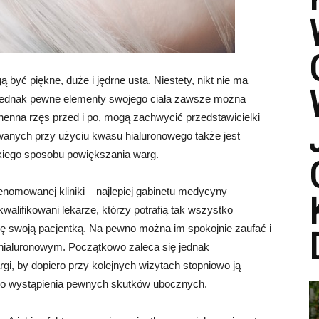
ć piękne, duże i jędrne usta. Niestety, nikt nie ma
 jednak pewne elementy swojego ciała zawsze można
e henna rzęs przed i po, mogą zachwycić przedstawicielki
wanych przy użyciu kwasu hialuronowego także jest
kiego sposobu powiększania warg.
enomowanej kliniki – najlepiej gabinetu medycyny
walifikowani lekarze, którzy potrafią tak wszystko
ę swoją pacjentką. Na pewno można im spokojnie zaufać i
hialuronowym. Początkowo zaleca się jednak
rgi, by dopiero przy kolejnych wizytach stopniowo ją
o wystąpienia pewnych skutków ubocznych.