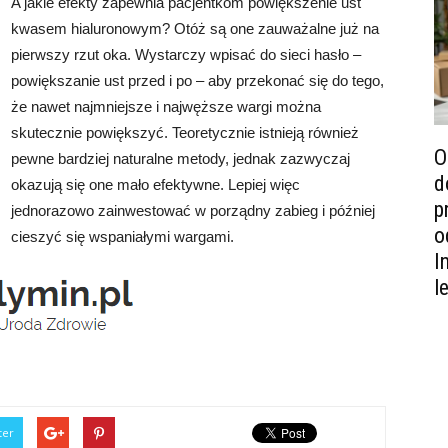
A jakie efekty zapewnia pacjentkom powiększenie ust
kwasem hialuronowym? Otóż są one zauważalne już na
pierwszy rzut oka. Wystarczy wpisać do sieci hasło –
powiększanie ust przed i po – aby przekonać się do tego,
że nawet najmniejsze i najwęższe wargi można
skutecznie powiększyć. Teoretycznie istnieją również
O
pewne bardziej naturalne metody, jednak zazwyczaj
d
okazują się one mało efektywne. Lepiej więc
p
jednorazowo zainwestować w porządny zabieg i później
o
cieszyć się wspaniałymi wargami.
I
l
ter