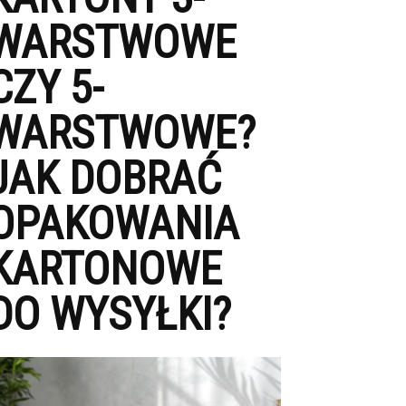
WARSTWOWE
CZY 5-
WARSTWOWE?
JAK DOBRAĆ
OPAKOWANIA
KARTONOWE
DO WYSYŁKI?