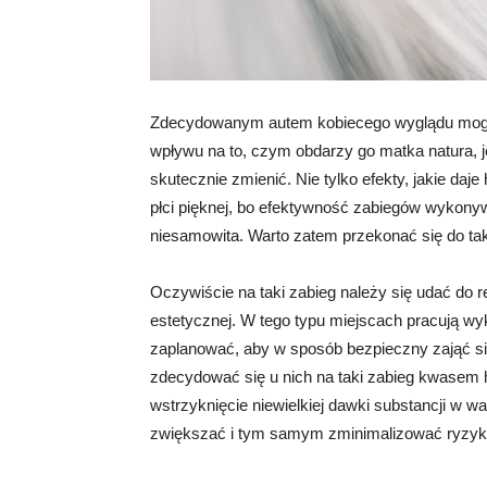
Zdecydowanym autem kobiecego wyglądu mogą by
wpływu na to, czym obdarzy go matka natura,
skutecznie zmienić. Nie tylko efekty, jakie daj
płci pięknej, bo efektywność zabiegów wykony
niesamowita. Warto zatem przekonać się do ta
Oczywiście na taki zabieg należy się udać do r
estetycznej. W tego typu miejscach pracują wyk
zaplanować, aby w sposób bezpieczny zająć si
zdecydować się u nich na taki zabieg kwasem 
wstrzyknięcie niewielkiej dawki substancji w wa
zwiększać i tym samym zminimalizować ryzyk