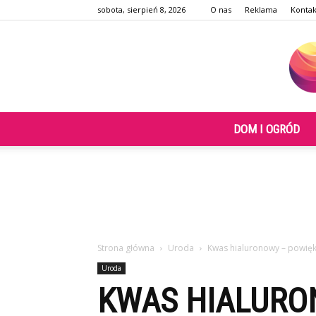
sobota, sierpień 8, 2026
O nas
Reklama
Kontak
DOM I OGRÓD
Strona główna
Uroda
Kwas hialuronowy – powięk
Uroda
KWAS HIALURO