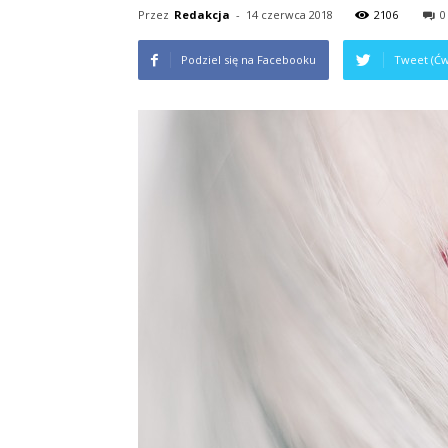
Przez
Redakcja
-
14 czerwca 2018
2106
0
Podziel się na Facebooku
Tweet (Ćw