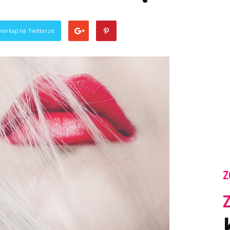
ierkaj) na Twitterze
Z