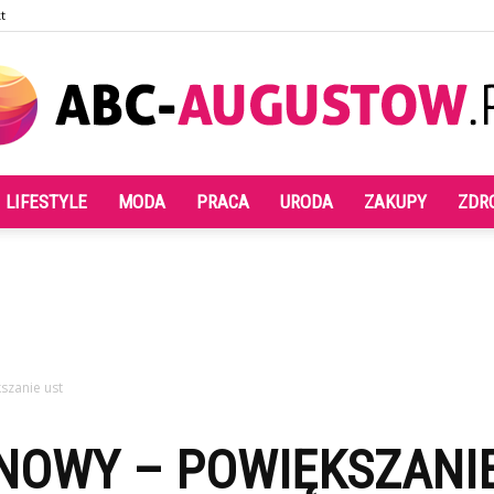
t
LIFESTYLE
MODA
PRACA
URODA
ZAKUPY
ZDR
Abc-
augustow.pl
szanie ust
NOWY – POWIĘKSZANIE